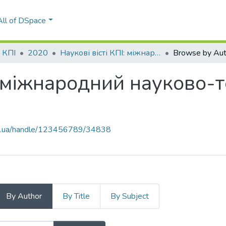
All of DSpace
і КПІ
2020
Наукові вісті КПІ: міжнародний науково-технічний журнал, № 2(129)
Browse by Aut
І: міжнародний науково-
kpi.ua/handle/123456789/34838
By Author
By Title
By Subject