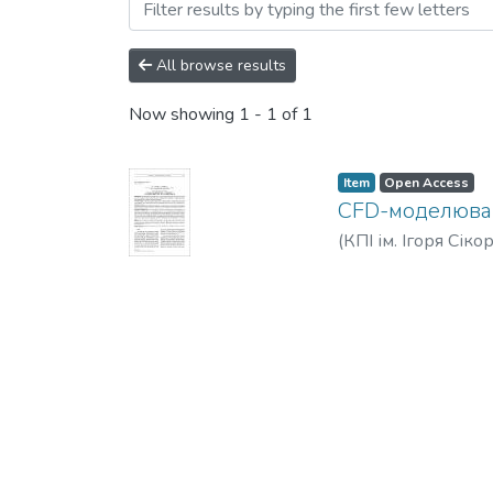
Browsing Наукові вісті 
All browse results
Now showing
1 - 1 of 1
Item
Open Access
CFD-моделюванн
(
КПІ ім. Ігоря Сіко