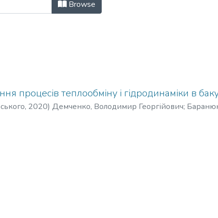
КПІ: міжнародний науково-технічн
Browse
я процесів теплообміну і гідродинаміки в бак
рського
,
2020
)
Демченко, Володимир Георгійович
;
Баранюк