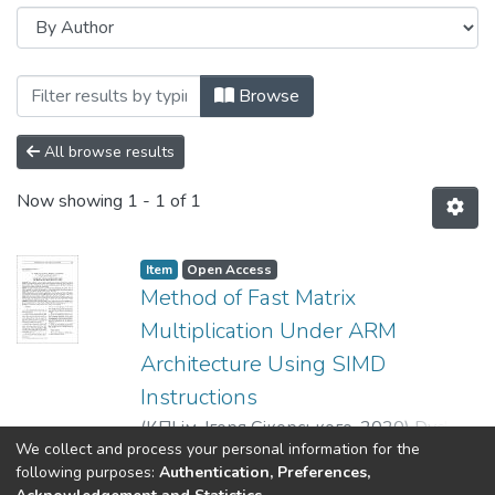
Browsing Наукові вісті КПІ: міжнародн
Browse
All browse results
Now showing
1 - 1 of 1
Item
Open Access
Method of Fast Matrix
Multiplication Under ARM
Architecture Using SIMD
Instructions
(
КПІ ім. Ігоря Сікорського
,
2020
)
Dychka,
We collect and process your personal information for the
I. A.
;
Vinnyk, D. A.
;
Bukhtiyarov, Yu. V.
;
Show more
following purposes:
Authentication, Preferences,
Yurchyshyn, V. Ya.