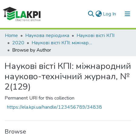
(current)
Log In
Communities & Collections
Home
Наукова періодика
Наукові вісті КПІ
2020
Наукові вісті КПІ: міжнародний науково-технічний журнал, № 2(129)
All of DSpace
Browse by Author
Наукові вісті КПІ: міжнародний
науково-технічний журнал, №
2(129)
Permanent URI for this collection
https://ela.kpi.ua/handle/123456789/34838
Browse