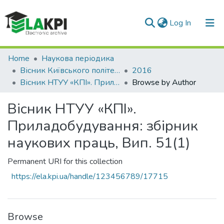
(current)
Log In
Communities & Collections
Home
Наукова періодика
Вісник Київського політехнічного інституту. Серія Приладобудування
2016
All of DSpace
Вісник НТУУ «КПІ». Приладобудування: збірник наукових праць, Вип. 51(1)
Browse by Author
Вісник НТУУ «КПІ».
Приладобудування: збірник
наукових праць, Вип. 51(1)
Permanent URI for this collection
https://ela.kpi.ua/handle/123456789/17715
Browse