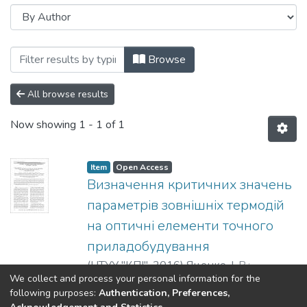
Browsing Вісник НТУУ «КПІ». Приладобу
Browse
All browse results
Now showing
1 - 1 of 1
Item
Open Access
Визначення критичних значень
параметрів зовнішніх термодій
на оптичні елементи точного
приладобудування
(
НТУУ "КПІ"
,
2016
)
Яценко, І. В.
;
We collect and process your personal information for the
Антонюк, В. С.
;
Ващенко, В. А.
;
Show more
following purposes:
Authentication, Preferences,
Кіріченко, О. В.
;
Yatsenko, Irina V.
;