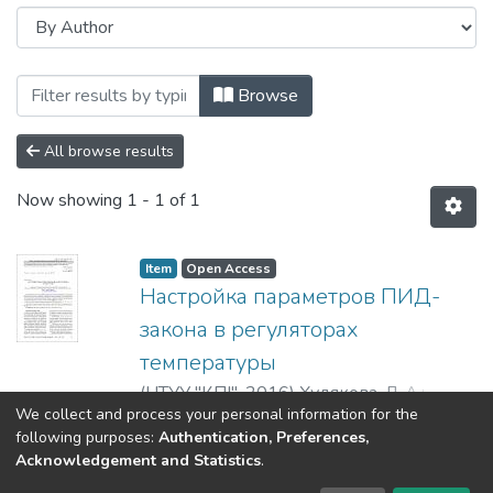
Browsing Вісник НТУУ «КПІ». Приладобу
Browse
All browse results
Now showing
1 - 1 of 1
Item
Open Access
Настройка параметров ПИД-
закона в регуляторах
температуры
(
НТУУ "КПІ"
,
2016
)
Худякова, Л. А.
;
We collect and process your personal information for the
Шовгенюк, Ю. В.
;
Сташкевич, В. Ф.
;
Show more
following purposes:
Authentication, Preferences,
Кулахметов, Д. Р.
;
Худякова, Л. О.
;
Acknowledgement and Statistics
.
Шовгенюк, Ю. В.
;
Сташкевич, В. Ф.
;