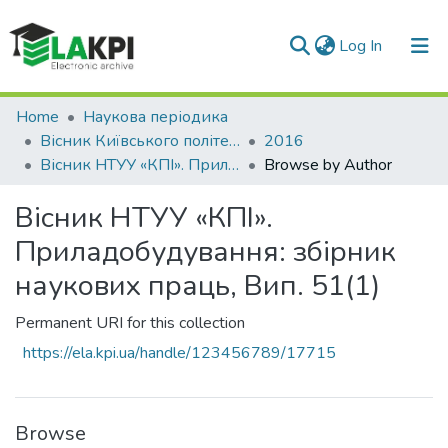
(current)
Log In
Communities & Collections
Home
Наукова періодика
Вісник Київського політехнічного інституту. Серія Приладобудування
2016
All of DSpace
Вісник НТУУ «КПІ». Приладобудування: збірник наукових праць, Вип. 51(1)
Browse by Author
Вісник НТУУ «КПІ».
Приладобудування: збірник
наукових праць, Вип. 51(1)
Permanent URI for this collection
https://ela.kpi.ua/handle/123456789/17715
Browse