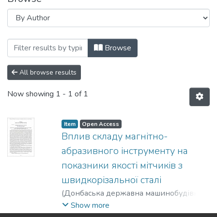
Browsing Статті (ККМ) by Author "Майб
Browse
All browse results
Now showing
1 - 1 of 1
Item
Open Access
Вплив складу магнітно-
абразивного інструменту на
показники якості мітчиків з
швидкорізальної сталі
(
Донбаська державна машинобудівна
академія
,
2015
)
Майборода, Віктор
Show more
Станіславович
;
Красновид, Дмитро