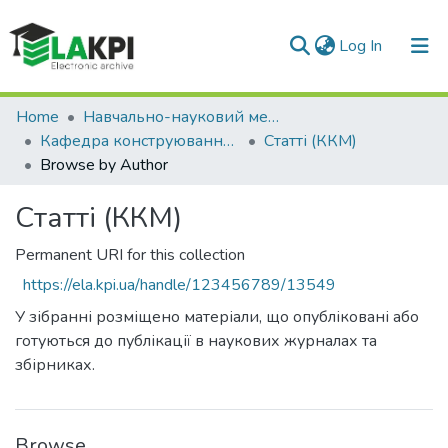
(current)
Log In
Communities & Collections
Home
Навчально-науковий механіко-машинобудівний інститут (НН ММІ)
Кафедра конструювання машин (ККМ)
Статті (ККМ)
All of DSpace
Browse by Author
Статті (ККМ)
Permanent URI for this collection
https://ela.kpi.ua/handle/123456789/13549
У зібранні розміщено матеріали, що опубліковані або
готуються до публікації в наукових журналах та
збірниках.
Browse