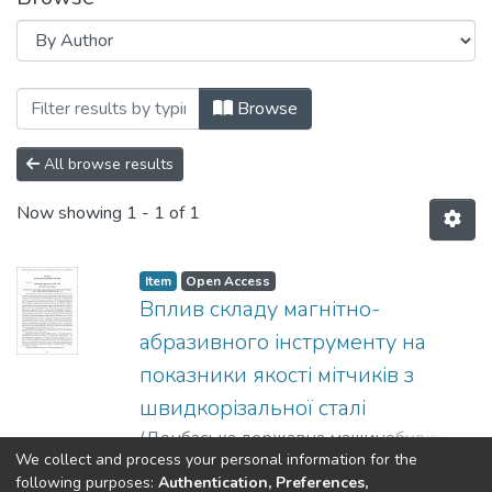
Browsing Статті (ККМ) by Author "Ткач
Browse
All browse results
Now showing
1 - 1 of 1
Item
Open Access
Вплив складу магнітно-
абразивного інструменту на
показники якості мітчиків з
швидкорізальної сталі
(
Донбаська державна машинобудівна
We collect and process your personal information for the
академія
,
2015
)
Майборода, Віктор
Show more
following purposes:
Authentication, Preferences,
Станіславович
;
Красновид, Дмитро