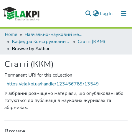
(current)
Log In
Communities & Collections
Home
Навчально-науковий механіко-машинобудівний інститут (НН ММІ)
Кафедра конструювання машин (ККМ)
Статті (ККМ)
All of DSpace
Browse by Author
Статті (ККМ)
Permanent URI for this collection
https://ela.kpi.ua/handle/123456789/13549
У зібранні розміщено матеріали, що опубліковані або
готуються до публікації в наукових журналах та
збірниках.
Browse