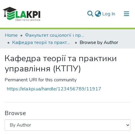
(current)
Log In
Communities & Collections
Home
Факультет соціології і права (ФСП)
Кафедра теорії та практики управління (КТПУ)
Browse by Author
All of DSpace
Кафедра теорії та практики
управління (КТПУ)
Permanent URI for this community
https://ela.kpi.ua/handle/123456789/11917
Browse