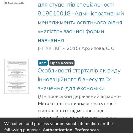
для студентів спеціальності
No Thumbnail Available
8.18010018 «Адміністративний
менеджмент» освітнього рівня
«магістр» заочної форми
навчання
(
НТУУ «КПІ»
,
2015
)
Архипова, Є. О.
Item
Open Access
Особливості стартапів як виду
інноваційного бізнесу та їх
значення для економіки
(
Дніпровський державний аграрно-
економічний університет
Метою статті є визначення сутності
,
2025
)
Архипова, Є. О.
стартапів та їх відмінності від
;
Пилипів, І. В.
традиційних видів бізнесу, а також
We collect and process your personal information for the
окреслення впливу стартапів на
Show more
following purposes:
Authentication, Preferences,
розвиток економіки та суспільства в