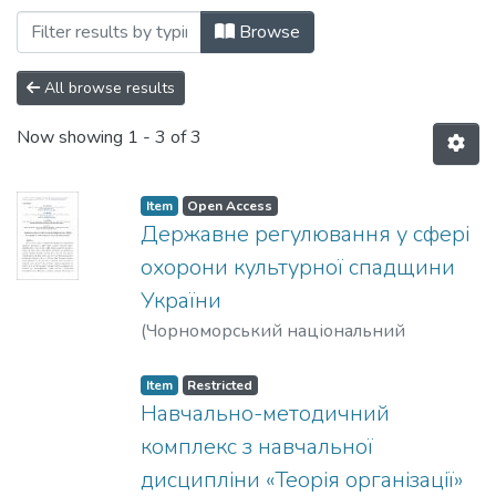
Browsing Кафедра теорії та практики у
Browse
All browse results
Now showing
1 - 3 of 3
Item
Open Access
Державне регулювання у сфері
охорони культурної спадщини
України
(
Чорноморський національний
університет імені Петра Могили
,
2021
)
Архипова, Є. О.
;
Клевчук, О. О.
Item
Restricted
Навчально-методичний
комплекс з навчальної
дисципліни «Теорія організації»