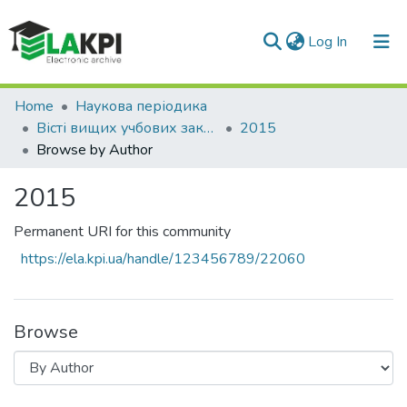
(current)
Log In
Communities & Collections
Home
Наукова періодика
Вісті вищих учбових закладів. Радіоелектроніка
2015
All of DSpace
Browse by Author
2015
Permanent URI for this community
https://ela.kpi.ua/handle/123456789/22060
Browse