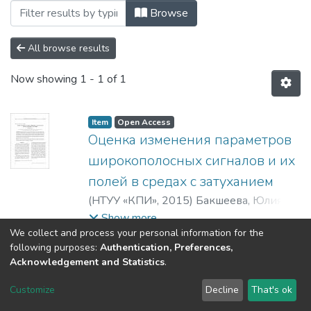
Browsing 2015 by Author "Бакшеева, 
Browse
All browse results
Now showing
1 - 1 of 1
Item
Open Access
Оценка изменения параметров
широкополосных сигналов и их
полей в средах с затуханием
(
НТУУ «КПИ»
,
2015
)
Бакшеева, Юлия
Витальевна
Show more
We collect and process your personal information for the
following purposes:
Authentication, Preferences,
Acknowledgement and Statistics
.
DSpace software
copyright © 2002-2026
LYRASIS
Customize
Decline
That's ok
Cookie settings
Send Feedback