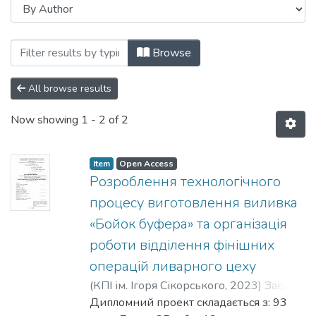
Browsing Бакалаврські роботи (ЛВ) by 
Browse
All browse results
Now showing
1 - 2 of 2
Item
Open Access
Розроблення технологічного
процесу виготовлення виливка
«Бойок буфера» та організація
роботи відділення фінішних
операцій ливарного цеху
(
КПІ ім. Ігоря Сікорського
,
2023
)
Заєць,
Данило Олегович
Дипломний проект складається з: 93
;
Гурія, Ірина