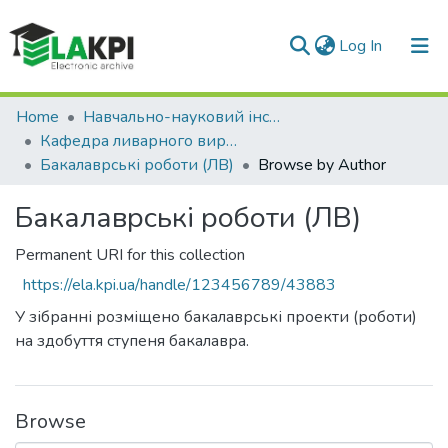
(current)
Log In
Communities & Collections
Home
Навчально-науковий інститут матеріалознавства та зварювання ім. Є.О. Патона (НН ІМЗ ім. Є.О. Патона)
Кафедра ливарного виробництва (ЛВ)
All of DSpace
Бакалаврські роботи (ЛВ)
Browse by Author
Бакалаврські роботи (ЛВ)
Permanent URI for this collection
https://ela.kpi.ua/handle/123456789/43883
У зібранні розміщено бакалаврські проекти (роботи)
на здобуття ступеня бакалавра.
Browse