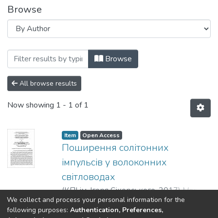
Browse
Browsing Секція С. Електромагнітна су
Browse
All browse results
Now showing
1 - 1 of 1
Item
Open Access
Поширення солітонних
імпульсів у волоконних
світловодах
(
КПІ ім. Ігоря Сікорського
,
2017
)
Марті,
We collect and process your personal information for the
Міріам
Show more
following purposes:
Authentication, Preferences,