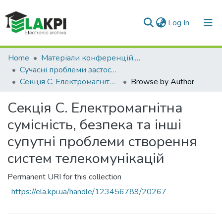
(current)
Log In
Communities & Collections
Home
Матеріали конференцій, семінарів і т.п.
Сучасні проблеми застосування електронних та інформаційних технологій в телекомунікаціях, телебаченні та цифровому кінематографі
All of DSpace
Секція С. Електромагнітна сумісність, безпека та інші супутні проблеми створення систем телекомунікацій
Browse by Author
Секція С. Електромагнітна
сумісність, безпека та інші
супутні проблеми створення
систем телекомунікацій
Permanent URI for this collection
https://ela.kpi.ua/handle/123456789/20267