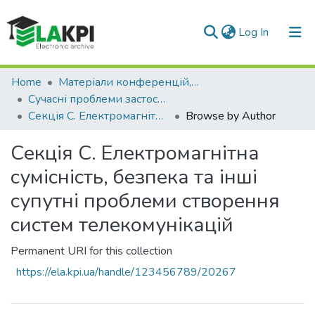
(current)
Log In
Communities & Collections
Home
Матеріали конференцій, семінарів і т.п.
Сучасні проблеми застосування електронних та інформаційних технологій в телекомунікаціях, телебаченні та цифровому кінематографі
All of DSpace
Секція С. Електромагнітна сумісність, безпека та інші супутні проблеми створення систем телекомунікацій
Browse by Author
Секція С. Електромагнітна
сумісність, безпека та інші
супутні проблеми створення
систем телекомунікацій
Permanent URI for this collection
https://ela.kpi.ua/handle/123456789/20267