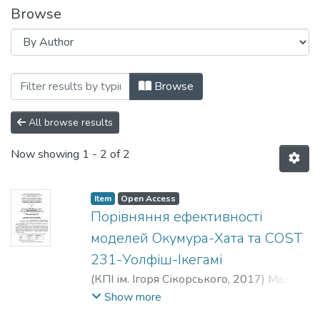
Browse
Browsing Секція С. Електромагнітна су
Browse
All browse results
Now showing
1 - 2 of 2
Item
Open Access
Порівняння ефективності
моделей Окумура-Хата та COST
231-Уолфіш-Ікегамі
(
КПІ ім. Ігоря Сікорського
,
2017
)
Мазін,
М. Ю.
;
Поляков, О. В.
;
Михальчук, Е. О.
Show more