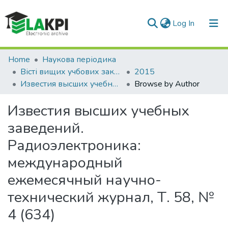
(current)
Log In
Home
Наукова періодика
Вісті вищих учбових закладів. Радіоелектроніка
2015
Известия высших учебных заведений. Радиоэлектроника: международный ежемесячный научно-технический журнал, Т. 58, № 4 (634)
Browse by Author
Известия высших учебных
заведений.
Радиоэлектроника:
международный
ежемесячный научно-
технический журнал, Т. 58, №
4 (634)