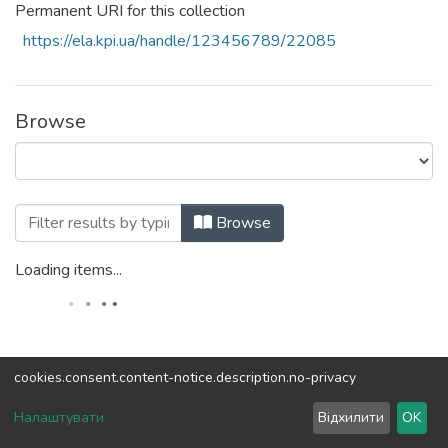
Permanent URI for this collection
https://ela.kpi.ua/handle/123456789/22085
Browse
Browsing Известия высших учебных за
Browse
Loading items...
cookies.consent.content-notice.description.no-privacy
DSpace software
copyright © 2002-2026
LYRASIS
Налаштувати
Відхилити
OK
Cookie settings
Send Feedback