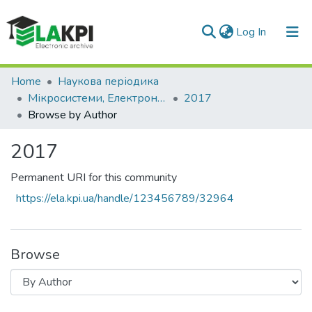
(current)
Log In
Communities & Collections
Home
Наукова періодика
Мікросистеми, Електроніка та Акустика
2017
All of DSpace
Browse by Author
2017
Permanent URI for this community
https://ela.kpi.ua/handle/123456789/32964
Browse