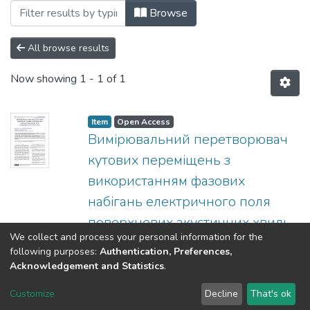
Browsing 2017 by Author "Жовнір, Ми
Browse
All browse results
Now showing
1 - 1 of 1
Item
Open Access
Вимірювальний перетворювач
кутових переміщень з
використанням фазових
набігань електричного поля
поверхневих акустичних хвиль
We collect and process your personal information for the
(
КПІ ім. Ігоря Сікорського
,
2017
)
following purposes:
Authentication, Preferences,
Жовнір, Микола Федорович
Acknowledgement and Statistics
.
DSpace software
copyright © 2002-2026
LYRASIS
Customize
Decline
That's ok
Cookie settings
Send Feedback