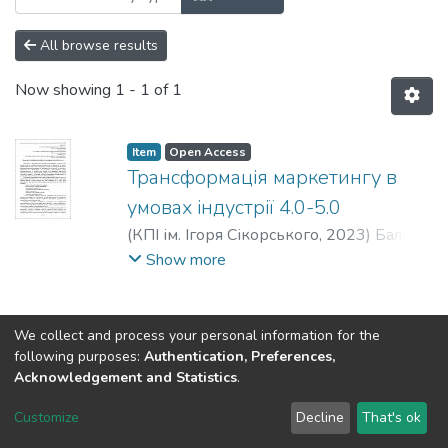
All browse results
Now showing
1 - 1 of 1
Item
Open Access
Трансформація маркетингу в
умовах індустрії 4.0-5.0
(
КПІ ім. Ігоря Сікорського
,
2023
)
Бала,
Вікторія Сергіївна
;
Зозульов, Олександр
Show more
Вікторович
;
Гавриш, Юлія Олегівна
We collect and process your personal information for the
following purposes:
Authentication, Preferences,
Acknowledgement and Statistics
.
DSpace software
copyright © 2002-2026
LYRASIS
Customize
Decline
That's ok
Cookie settings
Send Feedback