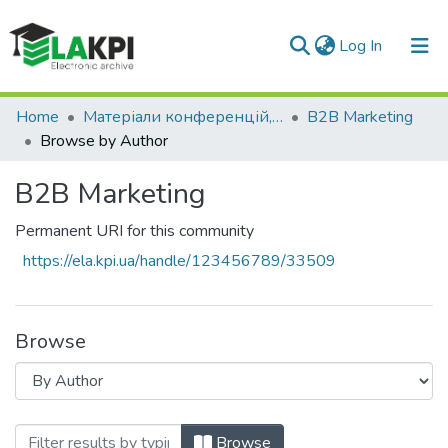
(current)
Log In
Communities & Collections
Home
Матеріали конференцій, семінарів і т.п.
B2B Marketing
Browse by Author
All of DSpace
B2B Marketing
Permanent URI for this community
https://ela.kpi.ua/handle/123456789/33509
Browse
Browsing B2B Marketing by Author "Бала
Browse