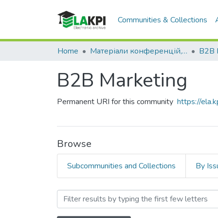
Communities & Collections
Home
Матеріали конференцій, семінарів і т.п.
B2B 
B2B Marketing
Permanent URI for this community
https://ela
Browse
Subcommunities and Collections
By Iss
Browsing B2B Marketing 