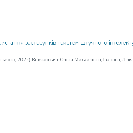
стання застосунків і систем штучного інтелек
рського
,
2023
)
Вовчанська, Ольга Михайлівна
;
Іванова, Лілі