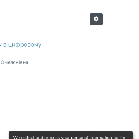
ту в цифровому
я Омелянівна
We collect and process your personal information for the