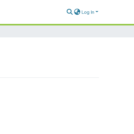
Log In
айлівна"