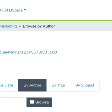
All of DSpace
Marketing
Browse by Author
.kpi.ua/handle/123456789/33509
ue Date
By Author
By Title
By Subject
by Author "Вовчанська, Ольга Мих
Browse