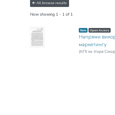
All browse results
Now showing
1 - 1 of 1
Item
Open Access
Напрями викори
маркетингу
(
КПІ ім. Ігоря Сіко