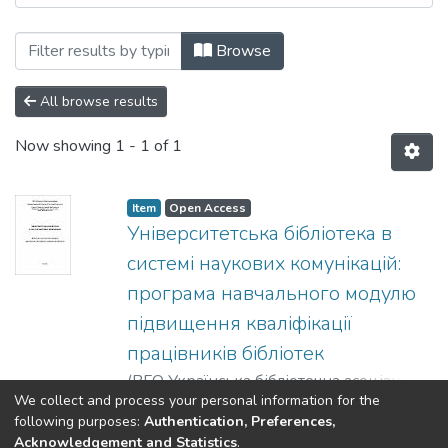
Browsing Інше НТБ by Author "Soshynsk
Browse
All browse results
Now showing
1 - 1 of 1
Item
Open Access
Університетська бібліотека в
системі наукових комунікацій:
програма навчального модулю
підвищення кваліфікації
працівників бібліотек
(
ВГО Українська бібліотечна асоціація
,
We collect and process your personal information for the
2020
)
Бруй, Оксана
;
Brui, Oksana
;
Кулик,
Show more
following purposes:
Authentication, Preferences,
Євгенія
;
Kulyk, Evgeniia
;
Сошинська,
Acknowledgement and Statistics
.