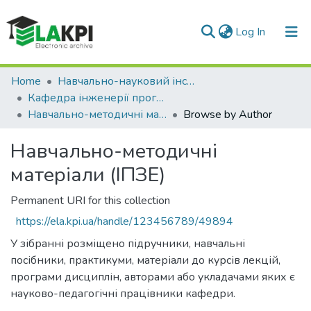
(current)
Log In
Communities & Collections
Home
Навчально-науковий інститут атомної та теплової енергетики (НН ІАТЕ)
Кафедра інженерії програмного забезпечення в енергетиці (ІПЗЕ)
All of DSpace
Навчально-методичні матеріали (ІПЗЕ)
Browse by Author
Навчально-методичні
матеріали (ІПЗЕ)
Permanent URI for this collection
https://ela.kpi.ua/handle/123456789/49894
У зібранні розміщено підручники, навчальні
посібники, практикуми, матеріали до курсів лекцій,
програми дисциплін, авторами або укладачами яких є
науково-педагогічні працівники кафедри.