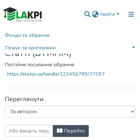
Увійти
Фонди та зібрання
Головна
Пошук за критеріями
Статті (ВТМПМ)
Постійне посилання зібрання
https://ela.kpi.ua/handle/123456789/37097
Переглянути
Перегляд Статті (ВТМПМ) за Автор "Ko
Перейти