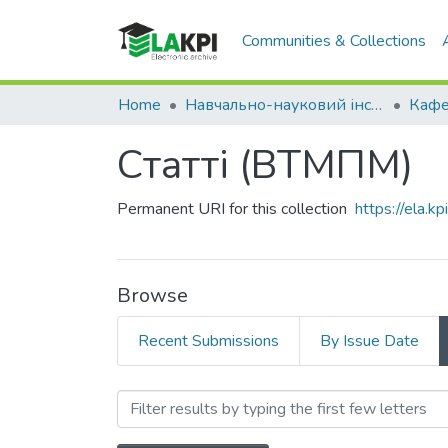
Communities & Collections
Home
Навчально-науковий інститут матеріалознавства та зварювання ім. Є.О. Патона (НН ІМЗ ім. Є.О. Патона)
Статті (ВТМПМ)
Permanent URI for this collection
https://ela.
Browse
Recent Submissions
By Issue Date
Browsing Статті (ВТМПМ) 