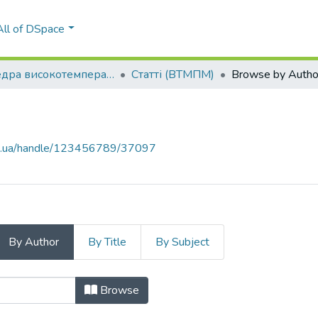
All of DSpace
Кафедра високотемпературних матеріалів та порошкової металургії (ВТМПМ)
Статті (ВТМПМ)
Browse by Autho
kpi.ua/handle/123456789/37097
By Author
By Title
By Subject
by Author "Minitsky, Anatoly"
Browse