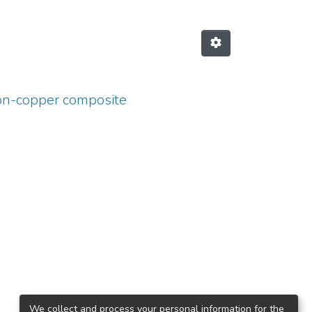
iron-copper composite
We collect and process your personal information for the