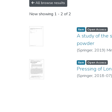
All browse results
Now showing
1 - 2 of 2
Item
Open Access
A study of the 
powder
(
Springer
,
2019
)
Min
Item
Open Access
Pressing of Lo
(
Springer
,
2018-07