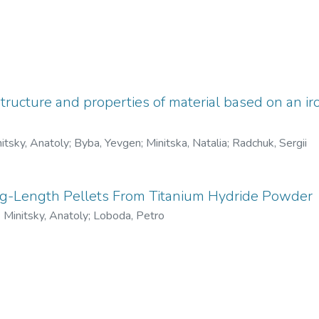
structure and properties of material based on an 
itsky, Anatoly
;
Byba, Yevgen
;
Minitska, Natalia
;
Radchuk, Sergii
ng-Length Pellets From Titanium Hydride Powder
)
Minitsky, Anatoly
;
Loboda, Petro