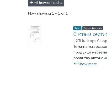
All browse results
Now showing
1 - 1 of 1
Item
Open Access
Система сертиф
(
КПІ ім. Ігоря Сіко
Тема магістерської
продукції небезпе
розвитку автономн
та до навколишньо
Show more
автомобільному сек
Мета дисертації п
споживачеві у ком
Об’єктом дослідже
Предметом дослід
автомобіля.
У дисертації була