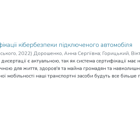
ікації кібербезпеки підключеного автомобіля
рського
,
2022
)
Дорошенко, Анна Сергіївна
;
Горицький, Вік
 дисертації є актуальною, так як система сертифікації має н
чною для життя, здоров'я та майна громадян та навколишн
ої мобільності наші транспортні засоби будуть все більше
ї інфраструктури та мереж, що створить нові вразливості, 
торі, що вимагає цілісного підходу.
олягає в створення умов для міжнародного співробітництва 
петентному виборі продукції у сфері кібербезпеки підклю
ння є кіберзахист підключеного автомобіля, системи серти
ження є регламенти, директиви, стандарти що гарантують
 запропонована схема сертифікація кібербезпеки підключе