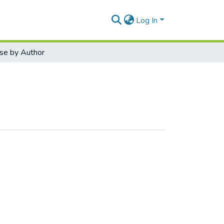
Log In
se by Author
 Анна Сергіївна"