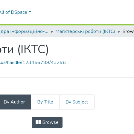
All of DSpace
Кафедра інформаційно-комунікаційних технологій та систем (ІКТС)
Магістерські роботи (ІКТС)
Brow
ти (ІКТС)
kpi.ua/handle/123456789/43298
By Author
By Title
By Subject
боти (ІКТС) by Author "Дорошенко,
Browse