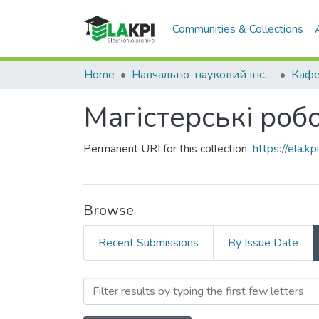
Communities & Collections
Home
Навчально-науковий інститут телекомунікаційних систем (НН ІТС)
Магістерські робо
Permanent URI for this collection
https://ela.
Browse
Recent Submissions
By Issue Date
Browsing Магістерські ро