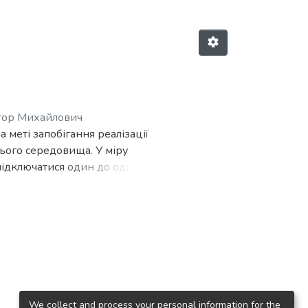
тор Михайлович
а меті запобігання реалізації
ього середовища. У міру
 підключатися один до одного
пов’язані з безпекою, в
та торгівлі, сприяння
ченого автомобіля.
фікації кібербезпеки.
 кіберзахист підключеного
ного автомобіля опираючись на
We collect and process your personal information for the