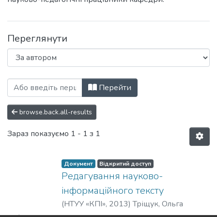
Переглянути
Перегляд Навчально-методичні матеріа
Перейти
browse.back.all-results
Зараз показуємо
1 - 1 з 1
Документ
Відкритий доступ
Редагування науково-
Вантажиться...
інформаційного тексту
(
НТУУ «КПІ»
,
2013
)
Тріщук, Ольга
Володимирівна
;
Trishchuk, Olga
;
Фіголь,