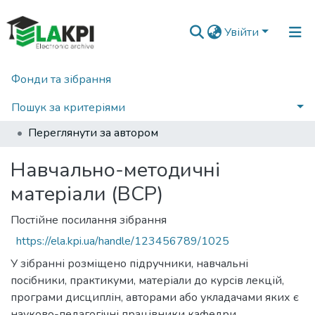
Увійти
Фонди та зібрання
Головна
Навчально-науковий видавничо-полiграфiчний інститут (НН ВПІ)
Кафедра видавничої справи та редагування (ВСР)
Пошук за критеріями
Навчально-методичні матеріали (ВСР)
Переглянути за автором
Навчально-методичні
матеріали (ВСР)
Постійне посилання зібрання
https://ela.kpi.ua/handle/123456789/1025
У зібранні розміщено підручники, навчальні
посібники, практикуми, матеріали до курсів лекцій,
програми дисциплін, авторами або укладачами яких є
науково-педагогічні працівники кафедри.