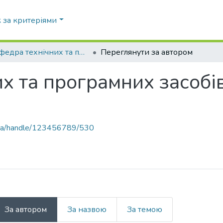
 за критеріями
Кафедра технічних та програмних засобів автоматизації (ТПЗА)
Переглянути за автором
х та програмних засобів
pi.ua/handle/123456789/530
За автором
За назвою
За темою