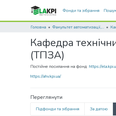
Фонди та зібрання
Пошук
Головна
Факультет автоматизації, промислової інженерії та екології (ФАПІЕ)
Кафедра технічни
(ТПЗА)
Постійне посилання на фонд
https://ela.k
https://ahv.kpi.ua/
Переглянути
Підфонди та зібрання
За датою