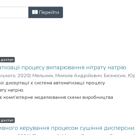
них та програмних засобів автома
Перейти
 доступ
тизації процесу випарювання нітрату натрію
рського
,
2020
)
Мельник, Микола Андрійович
;
Безносик, Ю
ої дисертації є система автоматизації процесу
ту натрію.
 є комп’ютерне моделювання схеми виробництва
озрахунок основних характеристик, проєктний розрахунок
ипарної установки, розробка обчислювального модуля для
робка схеми автоматизації, створення системи керування.
 доступ
товано норми технологічних режимів, наведена
ивного керування процесом сушіння дисперсних
а виробництва натрієвої селітри. Розглянуті