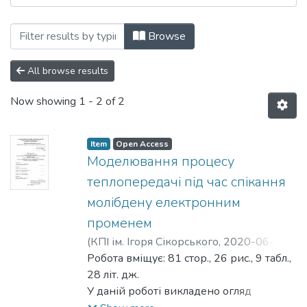
Browsing Бакалаврські роботи (ВМПМ І
Browse
All browse results
Now showing
1 - 2 of 2
Item
Open Access
Моделювання процесу
теплопередачі під час спікання
молібдену електронним
променем
(
КПІ ім. Ігоря Сікорського
,
2020-06-12
)
Андрієнко, Юлія Євгенівна
Робота вміщує: 81 стор., 26 рис., 9 табл.,
;
Богомол,
Юрій Іванович
28 літ. дж.
У даній роботі викладено огляд