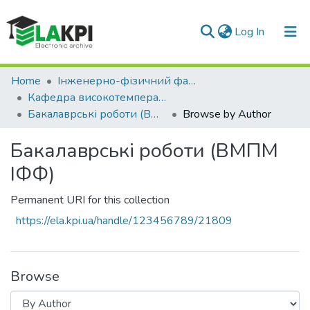
(current)
Log In
Communities & Collections
Home
Інженерно-фізичний факультет (ІФФ)
Кафедра високотемпературних матеріалів та порошкової металургії (ВМПМ ІФФ)
All of DSpace
Бакалаврські роботи (ВМПМ ІФФ)
Browse by Author
Бакалаврські роботи (ВМПМ
ІФФ)
Permanent URI for this collection
https://ela.kpi.ua/handle/123456789/21809
Browse