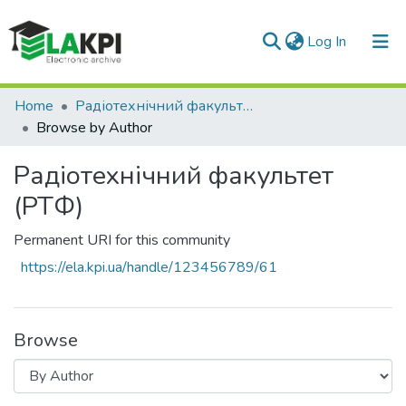
(current)
Log In
Communities & Collections
Home
Радіотехнічний факультет (РТФ)
Browse by Author
All of DSpace
Радіотехнічний факультет
(РТФ)
Permanent URI for this community
https://ela.kpi.ua/handle/123456789/61
Browse