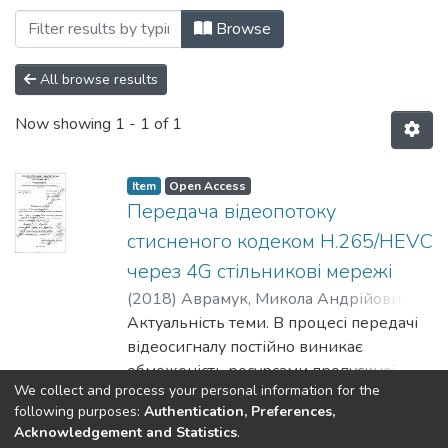
Browsing Радіотехнічний факультет (Р
Browse
All browse results
Now showing
1 - 1 of 1
Item
Open Access
Передача відеопотоку
стисненого кодеком H.265/HEVC
через 4G стільникові мережі
(
2018
)
Аврамук, Микола Андрійович
;
Уваров, Борис Михайлович
Актуальність теми. В процесі передачі
відеосигналу постійно виникає
обмеженість ресурсами пропускної
We collect and process your personal information for the
спроможності, актуальним є оптимізація
Show more
following purposes:
Authentication, Preferences,
процесу для кращого прийому
Acknowledgement and Statistics
.
користувачем. Мета дослідження.