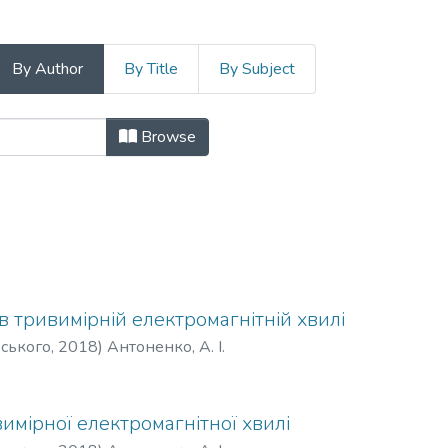
By Author
By Title
By Subject
ля, сигнали, апарати та системи (2
Browse
в тривимірній електромагнітній хвилі
рського
,
2018
)
Антоненко, А. І.
имірної електромагнітної хвилі