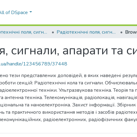
All of DSpace
Радіотехнічні поля, сигнали, апарати та системи
Радіотехнічні поля, сигнали, апарати та системи (2018)
Brow
я, сигнали, апарати та с
kpi.ua/handle/123456789/37448
но тези представлених доповідей, в яких наведені резуль
оботи секцій: Радіотехнічні кола та сигнали. Обчислюваль
адіоелектронної техніки. Ультразвукова техніка. Теорія та
а антенна техніка. Телекомунікація, радіолокація, навігац
ціональна та наноелектроніка. Захист інформації. Збірник 
ь та практичного використання методів і засобів радіотех
елекомунікаційних, радіоелектронних, радіофізичних факу