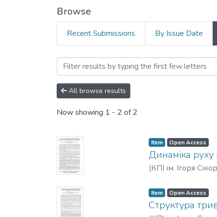
Browse
Recent Submissions
By Issue Date
Browsing Радіотехнічні по
All browse results
Now showing
1 - 2 of 2
Item
Open Access
Динаміка руху 
(
КПІ ім. Ігоря Сіко
Item
Open Access
Структура трив