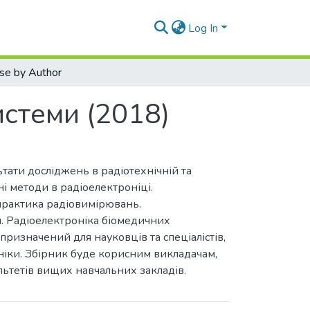
Log In
se by Author
истеми (2018)
тати досліджень в радіотехнічній та
ні методи в радіоелектроніці.
 практика радіовимірювань.
ія. Радіоелектроніка біомедичних
призначений для науковців та спеціалістів,
ніки. Збірник буде корисним викладачам,
льтетів вищих навчальних закладів.