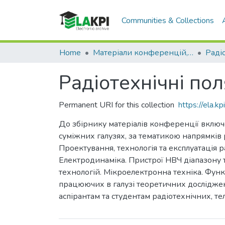
Communities & Collections
Home
Матеріали конференцій, семінарів і т.п.
Радіотехнічні пол
Permanent URI for this collection
https://ela.
До збірнику матеріалів конференції включе
суміжних галузях, за тематикою напрямків р
Проектування, технологія та експлуатація р
Електродинаміка. Пристрої НВЧ діапазону т
технологій. Мікроелектронна техніка. Функ
працюючих в галузі теоретичних досліджен
аспірантам та студентам радіотехнічних, т