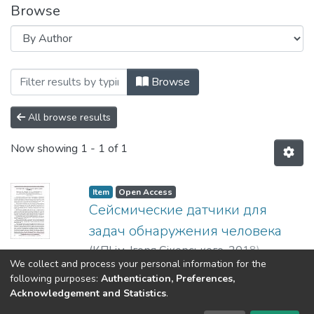
Browse
Browsing Радіотехнічні поля, сигнали, 
Browse
All browse results
Now showing
1 - 1 of 1
Item
Open Access
Сейсмические датчики для
задач обнаружения человека
(
КПІ ім. Ігоря Сікорського
,
2018
)
We collect and process your personal information for the
Вистезенко, Е. В.
;
Мовчанюк, А. В.
;
Show more
following purposes:
Authentication, Preferences,
Бойко, Р. Д.
Acknowledgement and Statistics
.