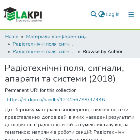
(current)
Log In
Communities & Collections
Home
Матеріали конференцій, семінарів і т.п.
Радіотехнічні поля, сигнали, апарати та системи
All of DSpace
Радіотехнічні поля, сигнали, апарати та системи (2018)
Browse by Author
Радіотехнічні поля, сигнали,
апарати та системи (2018)
Permanent URI for this collection
https://ela.kpi.ua/handle/123456789/37448
До збірнику матеріалів конференції включено тези
представлених доповідей, в яких наведені результати
досліджень в радіотехнічній та суміжних галузях, за
тематикою напрямків роботи секцій: Радіотехнічні
кола та сигнали. Обчислювальні методи в