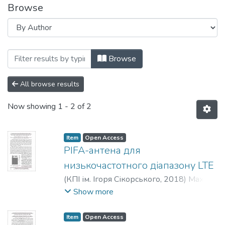
Browse
Browsing Радіотехнічні поля, сигнали, 
Browse
All browse results
Now showing
1 - 2 of 2
Item
Open Access
PIFA-антена для
низькочастотного діапазону LTE
(
КПІ ім. Ігоря Сікорського
,
2018
)
Махно,
К. М.
;
Василенко, Д. О.
Show more
Item
Open Access