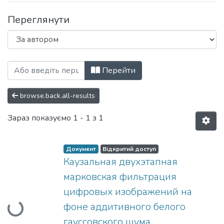
Переглянути
Перегляд Радіотехнічні поля, сигнали,
Перейти
browse.back.all-results
Зараз показуємо
1 - 1 з 1
Документ
Відкритий доступ
Каузальная двухэтапная
Вантажиться...
марковская фильтрация
цифровых изображений на
фоне аддитивного белого
гауссовского шума