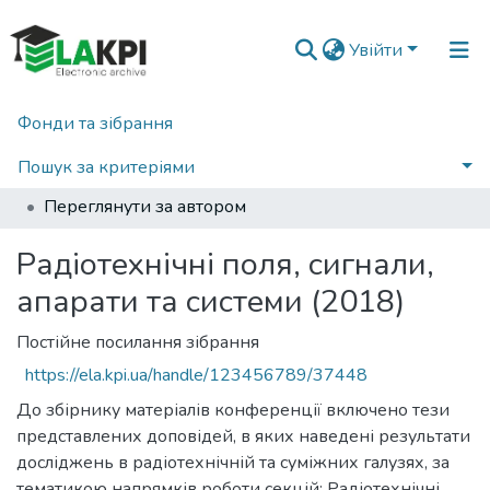
Увійти
Фонди та зібрання
Головна
Матеріали конференцій, семінарів і т.п.
Радіотехнічні поля, сигнали, апарати та системи
Пошук за критеріями
Радіотехнічні поля, сигнали, апарати та системи (2018)
Переглянути за автором
Радіотехнічні поля, сигнали,
апарати та системи (2018)
Постійне посилання зібрання
https://ela.kpi.ua/handle/123456789/37448
До збірнику матеріалів конференції включено тези
представлених доповідей, в яких наведені результати
досліджень в радіотехнічній та суміжних галузях, за
тематикою напрямків роботи секцій: Радіотехнічні