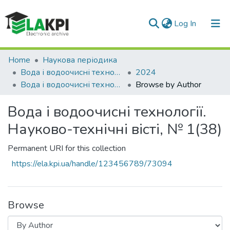
(current)
Log In
Communities & Collections
Home
Наукова періодика
Вода і водоочисні технології. Науково-технічні вісті
2024
All of DSpace
Вода і водоочисні технології. Науково-технічні вісті, № 1(38)
Browse by Author
Вода і водоочисні технології.
Науково-технічні вісті, № 1(38)
Permanent URI for this collection
https://ela.kpi.ua/handle/123456789/73094
Browse