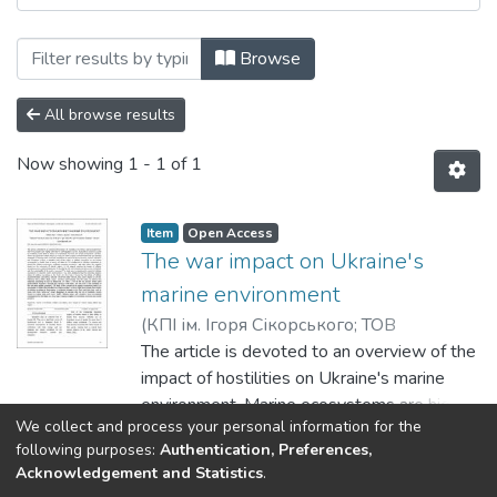
Browsing Вода і водоочисні технології. Н
Browse
All browse results
Now showing
1 - 1 of 1
Item
Open Access
The war impact on Ukraine's
marine environment
(
КПІ ім. Ігоря Сікорського; ТОВ
«Українська водна спілка»
The article is devoted to an overview of the
,
2024
)
Kyrii,
Svitlana
impact of hostilities on Ukraine's marine
;
Litynska, Marta
;
Misevych, Anna
environment. Marine ecosystems are highly
We collect and process your personal information for the
vulnerable to anthropogenic factors,
Show more
following purposes:
Authentication, Preferences,
especially to pollution caused by hostilities,
Acknowledgement and Statistics
.
which leads to serious environmental,