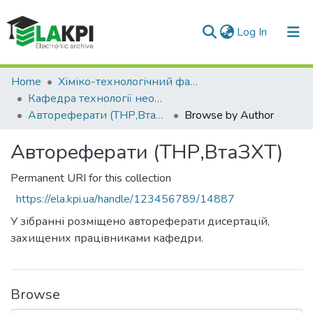
(current)
Log In
Communities & Collections
Home
Хіміко-технологічний факультет (ХТФ)
Кафедра технології неорганічних речовин, водоочищення та загальної хімічної технології (ТНР,ВтаЗХТ)
All of DSpace
Автореферати (ТНР,ВтаЗХТ)
Browse by Author
Автореферати (ТНР,ВтаЗХТ)
Permanent URI for this collection
https://ela.kpi.ua/handle/123456789/14887
У зібранні розміщено автореферати дисертацій,
захищених працівниками кафедри.
Browse