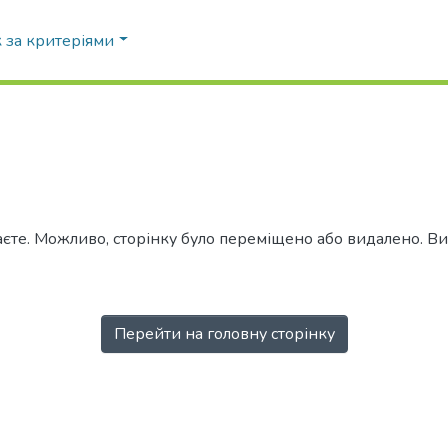
 за критеріями
аєте. Можливо, сторінку було переміщено або видалено. 
Перейти на головну сторінку