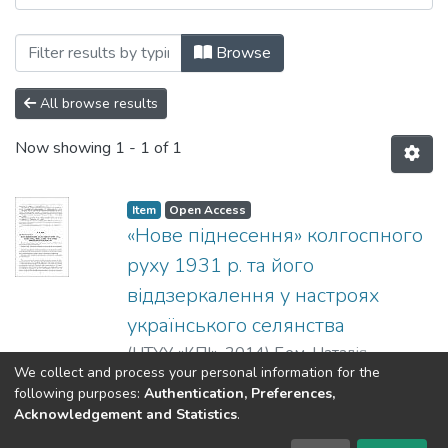
Browsing Сторінки історії: збірник на
Browse
All browse results
Now showing
1 - 1 of 1
Item
Open Access
«Нове піднесення» колгоспного
руху 1931 р. та його
віддзеркалення у настроях
українського селянства
(
НТУУ «КПІ»
,
2014
)
Бем, Наталія
We collect and process your personal information for the
Вікторівна
;
Bem, N.
;
Бем, Наталья
Show more
following purposes:
Authentication, Preferences,
Викторовна
Acknowledgement and Statistics
.