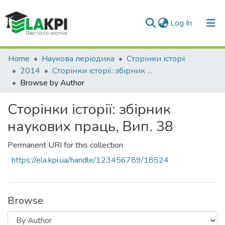
(current)
Log In
Communities & Collections
Home
Наукова періодика
Сторінки історії
2014
Сторінки історії: збірник наукових праць, Вип. 38
All of DSpace
Browse by Author
Сторінки історії: збірник
наукових праць, Вип. 38
Permanent URI for this collection
https://ela.kpi.ua/handle/123456789/18524
Browse