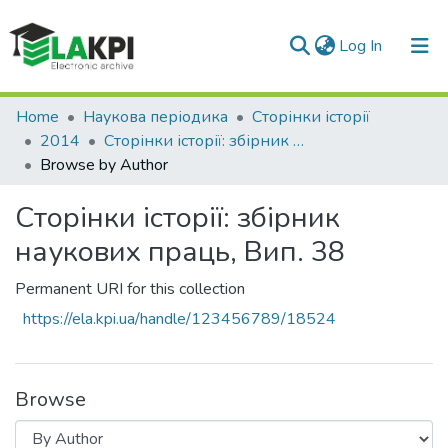
(current)
Log In
Communities & Collections
Home
Наукова періодика
Сторінки історії
2014
Сторінки історії: збірник наукових праць, Вип. 38
All of DSpace
Browse by Author
Сторінки історії: збірник
наукових праць, Вип. 38
Permanent URI for this collection
https://ela.kpi.ua/handle/123456789/18524
Browse