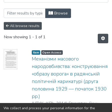
Browsing Сторінки історії: збірник нау
Browse
All browse results
Now showing
1 - 1 of 1
Item
Open Access
Механізми масового
народовбивства: конструювання
«образу ворога» в радянській
політичній карикатурі (друга
половина 1929 — початок 1930
рр.)
(
НТУУ «КПІ»
,
2014
)
Гриневич, Людмила
We collect and process your personal information for the
Володимирівна
;
Hrynevych, L.
;
Гриневич,
Show more