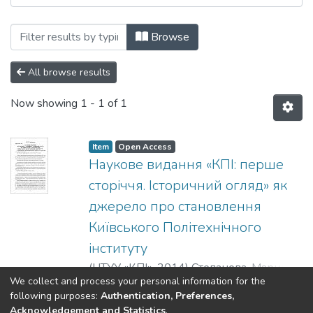
Browsing Сторінки історії: збірник нау
Browse
All browse results
Now showing
1 - 1 of 1
Item
Open Access
Наукове видання «КПІ: перше
сторіччя. Історичний огляд» як
джерело про становлення
Київського Політехнічного
інституту
(
НТУУ «КПІ»
,
2014
)
Степанова, Марина
We collect and process your personal information for the
Володимирівна
;
Stepanova, M.
;
Show more
following purposes:
Authentication, Preferences,
Степанова, Марина Владимировна
Acknowledgement and Statistics
.