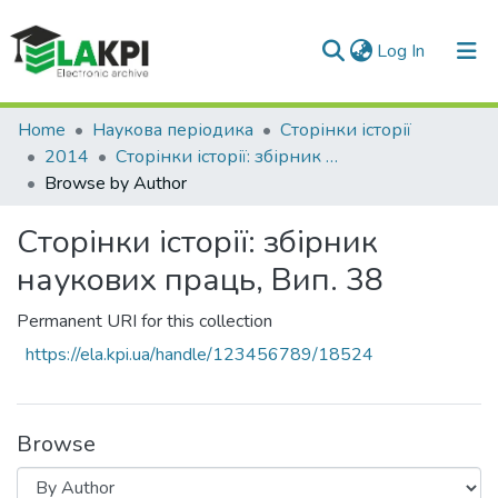
(current)
Log In
Communities & Collections
Home
Наукова періодика
Сторінки історії
2014
Сторінки історії: збірник наукових праць, Вип. 38
All of DSpace
Browse by Author
Сторінки історії: збірник
наукових праць, Вип. 38
Permanent URI for this collection
https://ela.kpi.ua/handle/123456789/18524
Browse