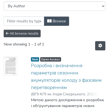
Browsing Енергетика: економіка, технол
Browse
All browse results
Now showing
1 - 1 of 1
Item
Open Access
Розробка і визначення
параметрів сезонних
акумуляторів холоду з фазовим
перетворенням
(
ВПІ КПІ ім. Ігоря Сікорського
,
2023
)
Дерев’янко, Д. Г.
Метою даного дослідження є розробка
;
Зайченко, С. В.
;
Жукова, Н. І.
і обґрунтування параметрів нових
;
Бобер, В. А.
;
Шаленко, В. О.