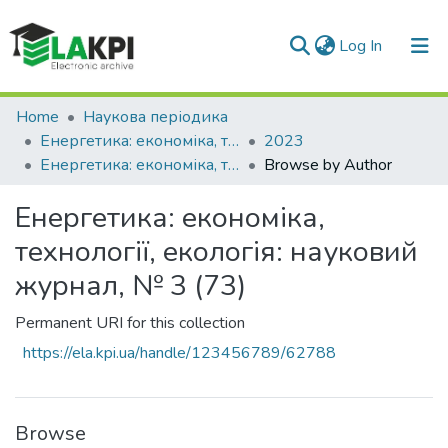
(current)
Log In
Communities & Collections
Home
Наукова періодика
Енергетика: економіка, технології, екологія
2023
All of DSpace
Енергетика: економіка, технології, екологія: науковий журнал, № 3 (73)
Browse by Author
Енергетика: економіка,
технології, екологія: науковий
журнал, № 3 (73)
Permanent URI for this collection
https://ela.kpi.ua/handle/123456789/62788
Browse