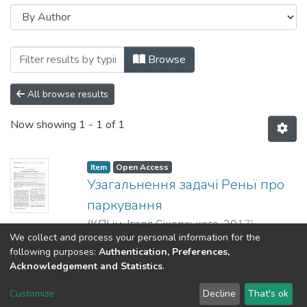
Browsing Наукові вісті НТУУ «КПІ»: мі
Browse
All browse results
Now showing
1 - 1 of 1
Item
Open Access
Узагальнення задачі Реньї про
паркування
(
КПІ ім. Ігоря Сікорського
,
2017
)
We collect and process your personal information for the
Ільєнко, А. Б.
;
Фатенко, В. В.
;
Ilienko,
Show more
following purposes:
Authentication, Preferences,
Andrii B.
;
Fatenko, Vlad V.
;
Ильенко, А. Б.
;
Acknowledgement and Statistics
.
Фатенко, В. В.
DSpace software
copyright © 2002-2026
LYRASIS
Customize
Decline
That's ok
Cookie settings
Send Feedback