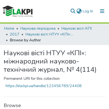
(current)
Log In
Communities & Collections
Home
Наукова періодика
Наукові вісті КПІ
2017
Наукові вісті НТУУ «КПІ»: міжнародний науково-технічний журнал, № 4(114)
All of DSpace
Browse by Author
Наукові вісті НТУУ «КПІ»:
міжнародний науково-
технічний журнал, № 4(114)
Permanent URI for this collection
https://ela.kpi.ua/handle/123456789/24408
Browse