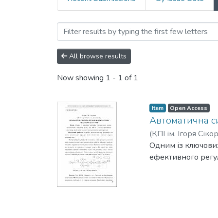
Browsing Гіротехнології, 
All browse results
Now showing
1 - 1 of 1
Item
Open Access
Автоматична с
(
КПІ ім. Ігоря Сіко
Одним із ключови
ефективного регул