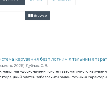
навігація і керування рухомими об'
Browse
истема керування безпілотним літальним апара
рського
,
2025
)
Дубчак, С. В.
х напрямів удосконалення систем автоматичного керуванн
ятора, який здатен забезпечити задані технічні характери