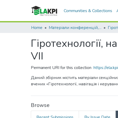
Communities & Collections
Home
Матеріали конференцій, семінарів і т.п.
Гіротехнології, н
VII
Permanent URI for this collection
https://ela.
Даний збірник містить матеріали секційних
вчених «Гіротехнології, навігація і керуван
Browse
Recent Submissions
By Issue Date