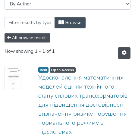
Browsing Автореферати (ВДЕ) by Auth
Browse
All browse results
Now showing
1 - 1 of 1
Item
Open Access
Удосконалення математичних
моделей оцінки технічного
стану силових трансформаторів
для підвищення достовірності
визначення ризику порушення
нормального режиму в
підсистемах