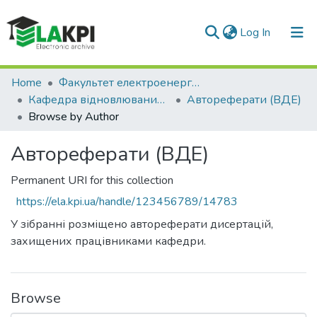
(current)
Log In
Communities & Collections
Home
Факультет електроенерготехніки та автоматики (ФЕА)
Кафедра відновлюваних джерел енергії (ВДЕ)
Автореферати (ВДЕ)
All of DSpace
Browse by Author
Автореферати (ВДЕ)
Permanent URI for this collection
https://ela.kpi.ua/handle/123456789/14783
У зібранні розміщено автореферати дисертацій,
захищених працівниками кафедри.
Browse