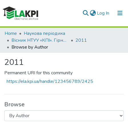
(current)
Log In
Communities & Collections
Home
Наукова періодика
Вісник НТУУ «КПІ». Гірництво
2011
All of DSpace
Browse by Author
2011
Permanent URI for this community
https://ela.kpi.ua/handle/123456789/2425
Browse