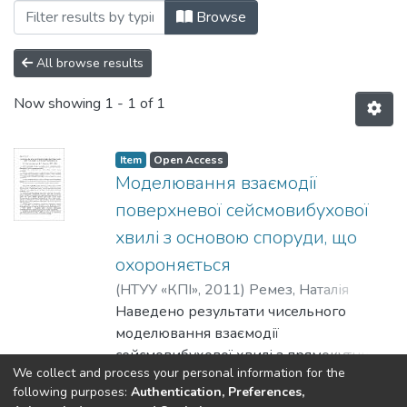
Browsing 2011 by Author "Ященко, Юлі
Browse
All browse results
Now showing
1 - 1 of 1
Item
Open Access
Моделювання взаємодії
поверхневої сейсмовибухової
хвилі з основою споруди, що
охороняється
(
НТУУ «КПІ»
,
2011
)
Ремез, Наталія
Сергіївна
Наведено результати чисельного
;
Ященко, Юлія Сергіївна
моделювання взаємодії
сейсмовибухової хвилі з прямокутним
We collect and process your personal information for the
фундаментом об’єкта, що охороняється,
Show more
following purposes:
Authentication, Preferences,
з урахуванням частотних