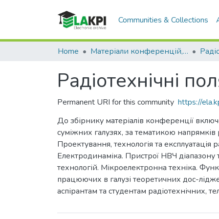
Communities & Collections
Home
Матеріали конференцій, семінарів і т.п.
Радіотехнічні пол
Permanent URI for this community
https://ela
До збірнику матеріалів конференції включе
суміжних галузях, за тематикою напрямків р
Проектування, технологія та експлуатація р
Електродинаміка. Пристрої НВЧ діапазону т
технологій. Мікроелектронна техніка. Функ
працюючих в галузі теоретичних дос-лідже
аспірантам та студентам радіотехнічних, т