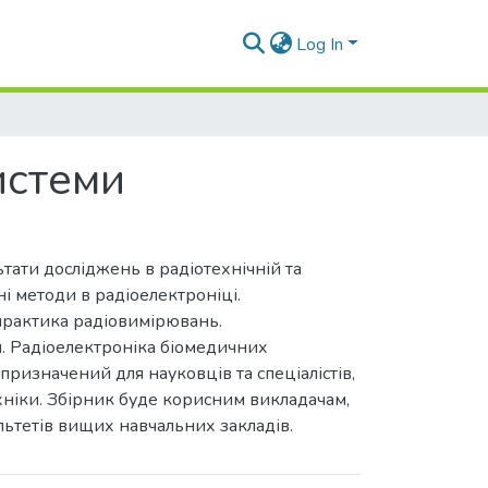
Log In
системи
тати досліджень в радіотехнічній та
ні методи в радіоелектроніці.
 практика радіовимірювань.
ія. Радіоелектроніка біомедичних
призначений для науковців та спеціалістів,
хніки. Збірник буде корисним викладачам,
льтетів вищих навчальних закладів.