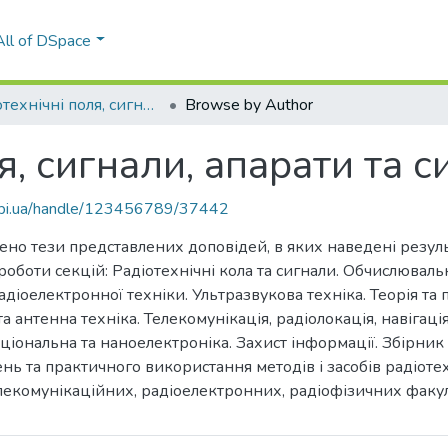
All of DSpace
Радіотехнічні поля, сигнали, апарати та системи
Browse by Author
я, сигнали, апарати та 
.kpi.ua/handle/123456789/37442
но тези представлених доповідей, в яких наведені резуль
оботи секцій: Радіотехнічні кола та сигнали. Обчислюваль
адіоелектронної техніки. Ультразвукова техніка. Теорія та
а антенна техніка. Телекомунікація, радіолокація, навігац
ціональна та наноелектроніка. Захист інформації. Збірник 
нь та практичного використання методів і засобів радіоте
елекомунікаційних, радіоелектронних, радіофізичних факу