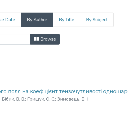
ue Date
By Author
By Title
By Subject
ля, сигнали, апарати та системи by
Browse
го поля на коефіцієнт тензочутливості одношар
)
Бібик, В. В.
;
Грищук, О. С.
;
Зимовець, В. І.