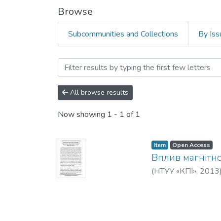
Browse
Subcommunities and Collections
By Iss
Browsing Радіотехнічні по
All browse results
Now showing
1 - 1 of 1
Item
Open Access
Вплив магнітно
(
НТУУ «КПІ»
,
2013