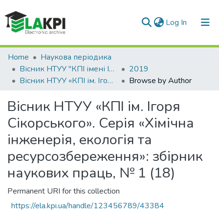
(current)
Log In
Communities & Collections
Home
Наукова періодика
Вісник НТУУ "КПІ імені Ігоря Сікорського". Серія: Хімічна інженерія, екологія та ресурсозбереження
2019
All of DSpace
Вісник НТУУ «КПІ ім. Ігоря Сікорського». Серія «Хімічна інженерія, екологія та ресурсозбереження»: збірник наукових праць, № 1 (18)
Browse by Author
Вісник НТУУ «КПІ ім. Ігоря
Сікорського». Серія «Хімічна
інженерія, екологія та
ресурсозбереження»: збірник
наукових праць, № 1 (18)
Permanent URI for this collection
https://ela.kpi.ua/handle/123456789/43384