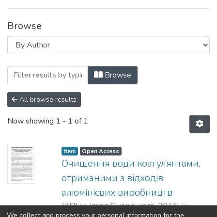
Browse
Browsing Вісник НТУУ «КПІ ім. Ігоря Сі
Browse
All browse results
Now showing
1 - 1 of 1
Item
Open Access
Очищення води коагулянтами,
отриманими з відходів
алюмінієвих виробництв
(
КПІ ім. Ігоря Сікорського
,
2019
)
Гомеля,
We collect and process your personal information for the