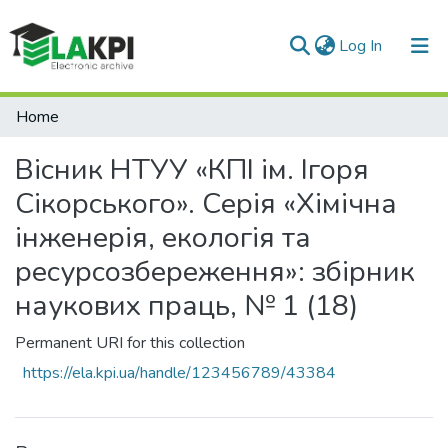
(current)
Log In
Communities & Collections
Home
All of DSpace
Вісник НТУУ «КПІ ім. Ігоря
Сікорського». Серія «Хімічна
інженерія, екологія та
ресурсозбереження»: збірник
наукових праць, № 1 (18)
Permanent URI for this collection
https://ela.kpi.ua/handle/123456789/43384