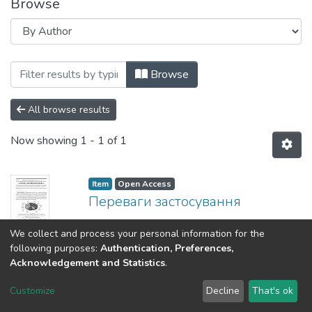
Browse
Browsing Вісник НТУУ «КПІ ім. Ігоря Сі
Browse
All browse results
Now showing
1 - 1 of 1
Item
Open Access
Переваги застосування
гранульованих органо-
We collect and process your personal information for the
мінеральних добрив
following purposes:
Authentication, Preferences,
пролонгованої дії
Acknowledgement and Statistics
.
(
КПІ ім. Ігоря Сікорського
,
2019
)
Customize
Decline
That's ok
Гоцький, Я. Г.
;
Степанюк, А. Р.