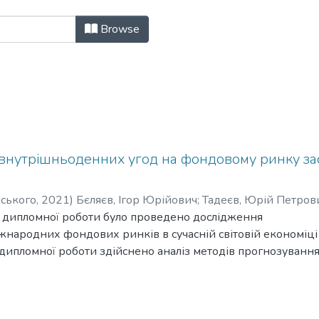
тичного моделювання економічних
Browse
нутрішньоденних угод на фондовому ринку зас
рського
,
2021
)
Бєляєв, Ігор Юрійович
;
Тадеєв, Юрій Петров
і дипломної роботи було проведено дослідження
іжнародних фондових ринків в сучасній світовій економіці 
 дипломної роботи здійснено аналіз методів прогнозуванн
ентів. Розглянуто теорію хвиль Елліота з її перевагами та
 більш коректної роботи теорії на практиці до неї було до
тиву а підтримки, яка базується на числах Фібоначчі. Таки