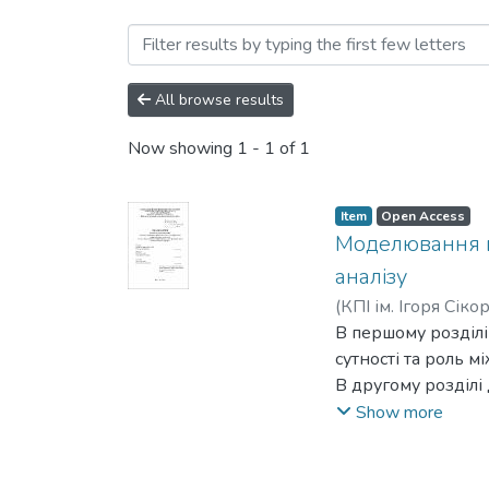
Browsing Кафедра матема
All browse results
Now showing
1 - 1 of 1
Item
Open Access
Моделювання в
аналізу
(
КПІ ім. Ігоря Сіко
В першому розділ
сутності та роль м
В другому розділі
фінансових інструм
Show more
недоліками. За для
модель точок супро