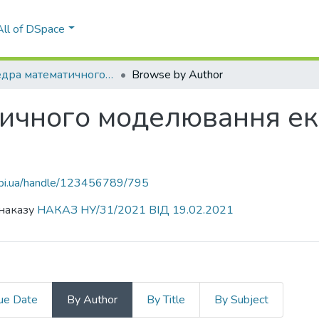
All of DSpace
Кафедра математичного моделювання економічних систем (ММЕС)
Browse by Author
ичного моделювання ек
.kpi.ua/handle/123456789/795
 наказу
НАКАЗ НУ/31/2021 ВІД 19.02.2021
ue Date
By Author
By Title
By Subject