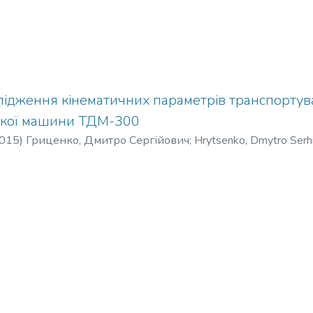
слідження кінематичних параметрів транспортув
ької машини ТДМ-300
015
)
Гриценко, Дмитро Сергійович
;
Hrytsenko, Dmytro Serh