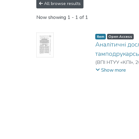
All browse results
Now showing
1 - 1 of 1
Item
Open Access
Аналітичні до
тамподрукарс
(
ВПІ НТУУ «КПІ»
,
2
Сергеевич
Show more