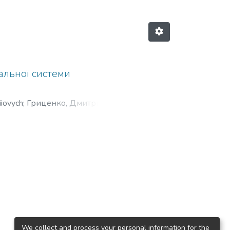
альної системи
iiovych
;
Гриценко, Дмитрий
We collect and process your personal information for the