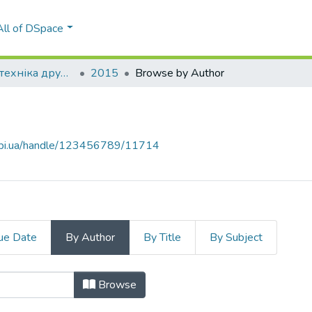
All of DSpace
Технологія і техніка друкарства
2015
Browse by Author
.kpi.ua/handle/123456789/11714
ue Date
By Author
By Title
By Subject
"Hrytsenko, Dmytro Serhiiovych"
Browse