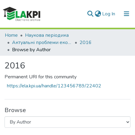
(current)
Log In
Communities & Collections
Home
Наукова періодика
Актуальні проблеми економіки та управління
2016
All of DSpace
Browse by Author
2016
Permanent URI for this community
https://ela.kpi.ua/handle/123456789/22402
Browse