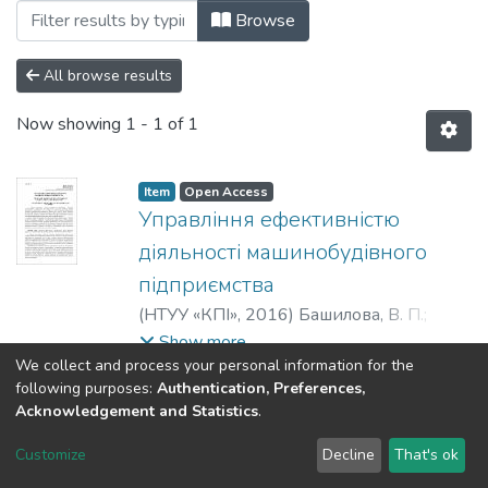
Browsing 2016 by Author "Башилова, В.
Browse
All browse results
Now showing
1 - 1 of 1
Item
Open Access
Управління ефективністю
діяльності машинобудівного
підприємства
(
НТУУ «КПІ»
,
2016
)
Башилова, В. П.
;
Марченко, В. М.
Show more
We collect and process your personal information for the
following purposes:
Authentication, Preferences,
Acknowledgement and Statistics
.
DSpace software
copyright © 2002-2026
LYRASIS
Customize
Decline
That's ok
Cookie settings
Send Feedback