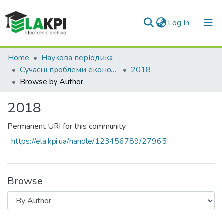
(current)
Log In
Communities & Collections
Home
Наукова періодика
Сучасні проблеми економіки і підприємництво
2018
All of DSpace
Browse by Author
2018
Permanent URI for this community
https://ela.kpi.ua/handle/123456789/27965
Browse