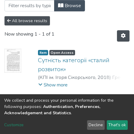
Browsing 2018 by Author "Волок, О. О."
Browse
All browse results
Now showing
1 - 1 of 1
Item
Open Access
Сутність категорії «сталий
розвиток»
(
КПІ ім. Ігоря Сікорського
,
2018
)
Гречко,
А. В.
;
Волок, О. О.
Show more
We collect and process your personal information for the
following purposes:
Authentication, Preferences,
Acknowledgement and Statistics
.
DSpace software
copyright © 2002-2026
LYRASIS
Customize
Decline
That's ok
Cookie settings
Send Feedback