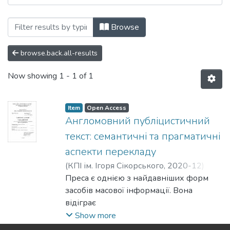
Browsing Магістерські роботи (КТППАМ
Browse
browse.back.all-results
Now showing
1 - 1 of 1
Item
Open Access
Англомовний публіцистичний
текст: семантичні та прагматичні
аспекти перекладу
(
КПІ ім. Ігоря Сікорського
,
2020-12
)
Акулов, Єгор Ігоревич
Преса є однією з найдавніших форм
;
Коломієць,
Світлана Семенівна
засобів масової інформації. Вона
відіграє
важливе значення в культурному та
Show more
політичному житті, допомагаючи людині