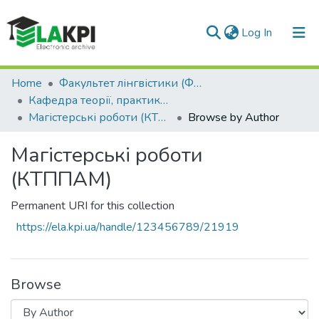
(current)
Log In
Communities & Collections
Home
Факультет лінгвістики (ФЛ)
Кафедра теорії, практики та перекладу англійської мови (КТППАМ)
All of DSpace
Магістерські роботи (КТППАМ)
Browse by Author
Магістерські роботи
(КТППАМ)
Permanent URI for this collection
https://ela.kpi.ua/handle/123456789/21919
Browse