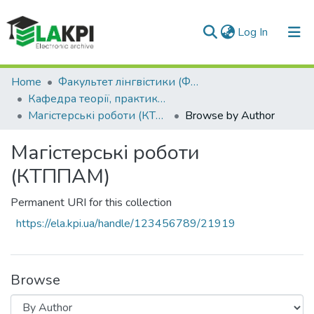
(current)
Log In
Communities & Collections
Home
Факультет лінгвістики (ФЛ)
Кафедра теорії, практики та перекладу англійської мови (КТППАМ)
All of DSpace
Магістерські роботи (КТППАМ)
Browse by Author
Магістерські роботи
(КТППАМ)
Permanent URI for this collection
https://ela.kpi.ua/handle/123456789/21919
Browse