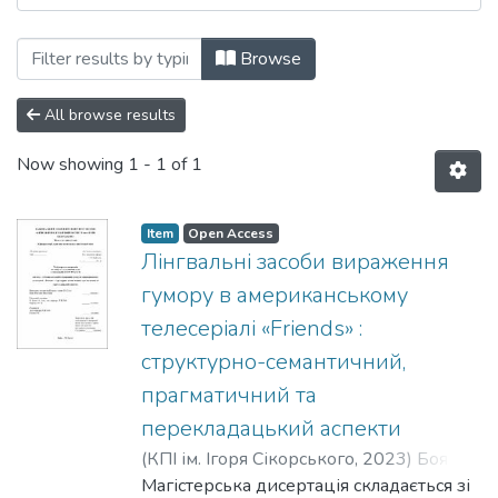
Browsing Магістерські роботи (КТППАМ)
Browse
All browse results
Now showing
1 - 1 of 1
Item
Open Access
Лінгвальні засоби вираження
гумору в американському
телесеріалі «Friends» :
структурно-семантичний,
прагматичний та
перекладацький аспекти
(
КПІ ім. Ігоря Сікорського
,
2023
)
Боян,
Вікторія Віталіївна
Магістерська дисертація складається зі
;
Карачун, Юлія