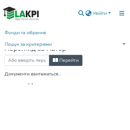
Увійти
Фонди та зібрання
Головна
Переглянути за автором
Пошук за критеріями
Перегляд за Автор
Перейти
Документи вантажаться...