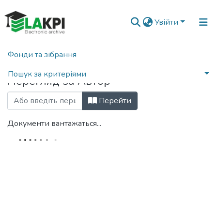
Увійти
Фонди та зібрання
Головна
Переглянути за автором
Пошук за критеріями
Перегляд за Автор
Перейти
Документи вантажаться...