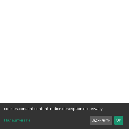
cookies.consent.content-notice.description.no-privacy
DSpace software
copyright © 2002-2026
LYRASIS
Налаштувати
Відхилити
OK
Налаштування куків